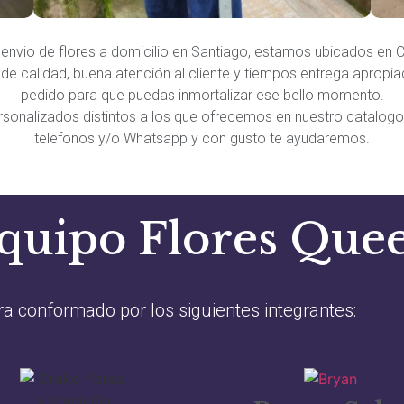
envio de flores a domicilio en Santiago, estamos ubicados en 
e calidad, buena atención al cliente y tiempos entrega apropia
pedido para que puedas inmortalizar ese bello momento.
ersonalizados distintos a los que ofrecemos en nuestro catalog
telefonos y/o Whatsapp y con gusto te ayudaremos.
quipo Flores Que
a conformado por los siguientes integrantes: