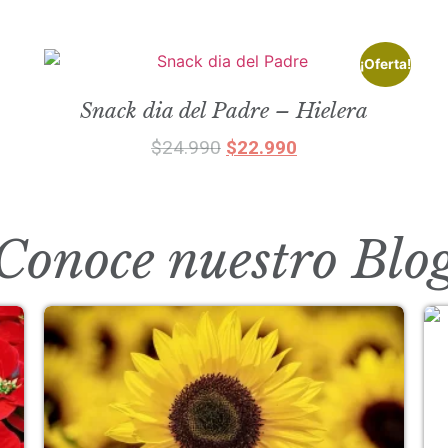
¡Oferta!
Snack dia del Padre – Hielera
$
24.990
$
22.990
Añadir al carrito
Conoce nuestro Blo