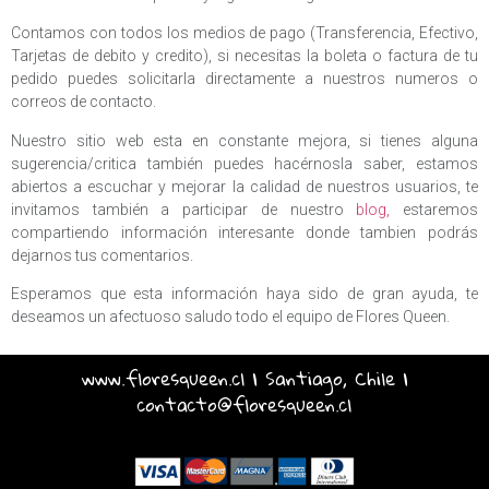
Contamos con todos los medios de pago (Transferencia, Efectivo,
Tarjetas de debito y credito), si necesitas la boleta o factura de tu
pedido puedes solicitarla directamente a nuestros numeros o
correos de contacto.
Nuestro sitio web esta en constante mejora, si tienes alguna
sugerencia/critica también puedes hacérnosla saber, estamos
abiertos a escuchar y mejorar la calidad de nuestros usuarios, te
invitamos también a participar de nuestro
blog,
estaremos
compartiendo información interesante donde tambien podrás
dejarnos tus comentarios.
Esperamos que esta información haya sido de gran ayuda, te
deseamos un afectuoso saludo todo el equipo de Flores Queen.
www.floresqueen.cl | Santiago, Chile |
contacto@floresqueen.cl