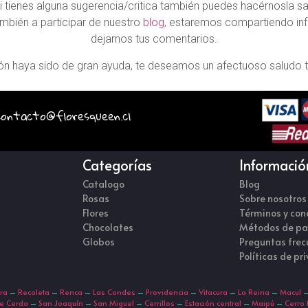
i tienes alguna sugerencia/critica también puedes hacérnosla s
ambién a participar de nuestro
blog,
estaremos compartiendo inf
dejarnos tus comentarios.
n haya sido de gran ayuda, te deseamos un afectuoso saludo t
 contacto@floresqueen.cl
Categorías
Informació
Catalogo
Blog
Rosas
Sobre nosotros
Flores
Términos y con
Chocolates
Métodos de p
Globos
Preguntas frec
Políticas de pr
ura
–
Recoleta
–
Renca
–
Las Condes
–
Providencia
–
Vitacura
–
La Reina
–
Macul
re Cerda
–
San Joaquín
–
San Miguel
–
Cerrillos
–
Estación central
–
Maipú
–
Cerro