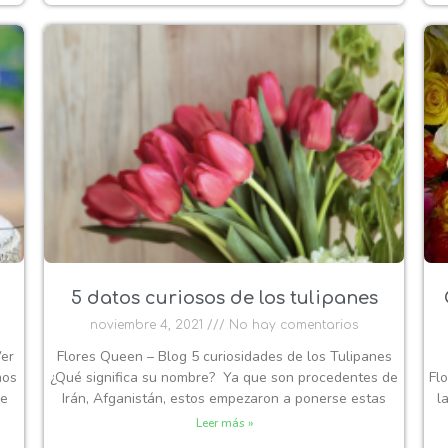
5 datos curiosos de los tulipanes
noviembre 4, 2021
No hay comentarios
Ver
Flores Queen – Blog 5 curiosidades de los Tulipanes
mos
¿Qué significa su nombre? Ya que son procedentes de
Fl
ue
Irán, Afganistán, estos empezaron a ponerse estas
l
Leer más »