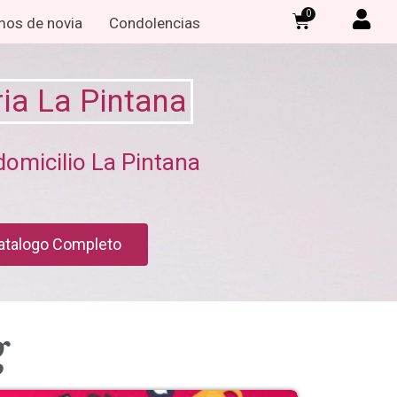
0
os de novia
Condolencias
ria La Pintana
domicilio La Pintana
atalogo Completo
g