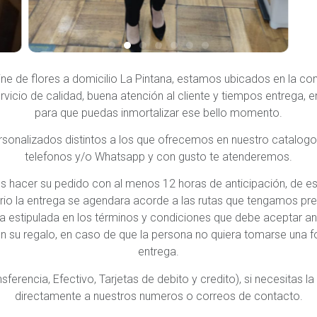
ine de flores a domicilio La Pintana, estamos ubicados en la c
cio de calidad, buena atención al cliente y tiempos entrega, e
para que puedas inmortalizar ese bello momento.
ersonalizados distintos a los que ofrecemos en nuestro catalog
telefonos y/o Whatsapp y con gusto te atenderemos.
s hacer su pedido con al menos 12 horas de anticipación, de e
rario la entrega se agendara acorde a las rutas que tengamos p
a estipulada en los términos y condiciones que debe aceptar ant
 su regalo, en caso de que la persona no quiera tomarse una f
entrega.
encia, Efectivo, Tarjetas de debito y credito), si necesitas la 
directamente a nuestros numeros o correos de contacto.