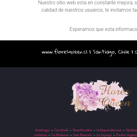
Nuestro sitio web esta en constante mejora, s
calidad de nuestros usuarios, te invitamos t
Esperamos que esta informació
www.floresqueen.cl | Santiago, Chile |
Santiago
–
Conchalí
–
Huechuraba
–
Independencia
–
Quilic
cisterna
–
La Pintana
–
San Ramón
–
Lo Espejo
–
Pedro Aguir