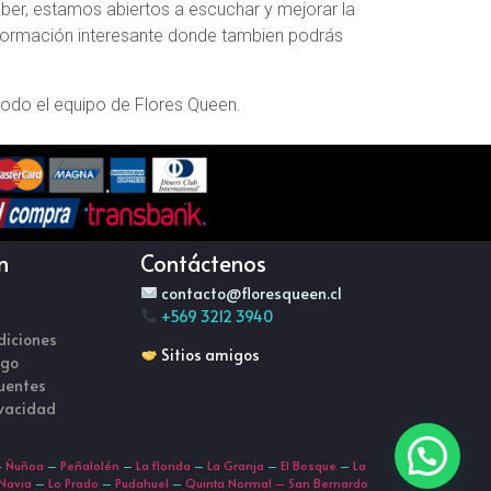
aber, estamos abiertos a escuchar y mejorar la
ormación interesante donde tambien podrás
odo el equipo de Flores Queen.
n
Contáctenos
contacto@floresqueen.cl
+569 3212 3940
diciones
Sitios amigos
ago
uentes
ivacidad
Envíanos un Whatsapp directo!
–
Ñuñoa
–
Peñalolén
–
La florida
–
La Granja
–
El Bosque
–
La
 Navia
–
Lo Prado
–
Pudahuel
–
Quinta Normal –
San Bernardo