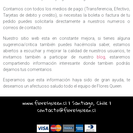
Contamos con todos los medios de pago (Transferencia, Efectivo,
Tarjetas de debito y credito), si necesitas la boleta o factura de tu
pedido puedes solicitarla directamente a nuestros numeros o
correos de contacto.
Nuestro sitio web esta en constante mejora, si tienes alguna
sugerencia/critica también puedes hacérnosla saber, estamos
abiertos a escuchar y mejorar la calidad de nuestros usuarios, te
invitamos también a participar de nuestro
blog,
estaremos
compartiendo información interesante donde tambien podrás
dejarnos tus comentarios.
Esperamos que esta información haya sido de gran ayuda, te
deseamos un afectuoso saludo todo el equipo de Flores Queen.
www.floresqueen.cl | Santiago, Chile |
contacto@floresqueen.cl