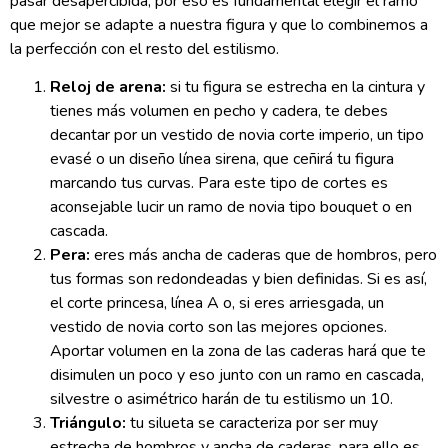
pasar desapercibida, por eso es fundamental elegir el ramo
que mejor se adapte a nuestra figura y que lo combinemos a
la perfección con el resto del estilismo.
Reloj de arena:
si tu figura se estrecha en la cintura y
tienes más volumen en pecho y cadera, te debes
decantar por un vestido de novia corte imperio, un tipo
evasé o un diseño línea sirena, que ceñirá tu figura
marcando tus curvas. Para este tipo de cortes es
aconsejable lucir un ramo de novia tipo bouquet o en
cascada.
Pera:
eres más ancha de caderas que de hombros, pero
tus formas son redondeadas y bien definidas. Si es así,
el corte princesa, línea A o, si eres arriesgada, un
vestido de novia corto son las mejores opciones.
Aportar volumen en la zona de las caderas hará que te
disimulen un poco y eso junto con un ramo en cascada,
silvestre o asimétrico harán de tu estilismo un 10.
Triángulo:
tu silueta se caracteriza por ser muy
estrecha de hombros y ancha de caderas, para ello es