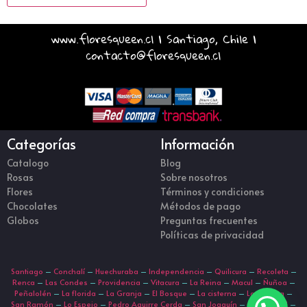
www.floresqueen.cl | Santiago, Chile |
contacto@floresqueen.cl
Categorías
Información
Catalogo
Blog
Rosas
Sobre nosotros
Flores
Términos y condiciones
Chocolates
Métodos de pago
Globos
Preguntas frecuentes
Políticas de privacidad
Santiago
–
Conchalí
–
Huechuraba
–
Independencia
–
Quilicura
–
Recoleta
–
Renca
–
Las Condes
–
Providencia
–
Vitacura
–
La Reina
–
Macul
–
Ñuñoa
–
Peñalolén
–
La florida
–
La Granja
–
El Bosque
–
La cisterna
–
La Pintana
–
San Ramón
–
Lo Espejo
–
Pedro Aguirre Cerda
–
San Joaquín
–
San Miguel
–