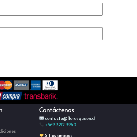
n
Contáctenos
contacto@floresqueen.cl
+569 3212 3940
diciones
Sitios amigos