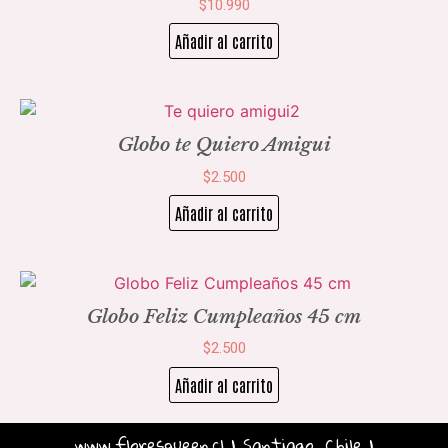
$
10.990
Añadir al carrito
Globo te Quiero Amigui
$
2.500
Añadir al carrito
Globo Feliz Cumpleaños 45 cm
$
2.500
Añadir al carrito
www.floresqueen.cl | Santiago, Chile |