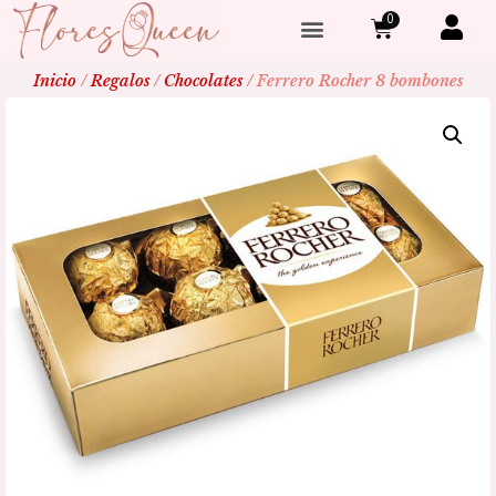
0
Inicio
/
Regalos
/
Chocolates
/ Ferrero Rocher 8 bombones