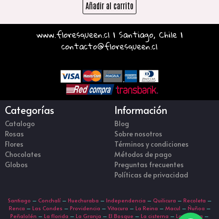
Añadir al carrito
www.floresqueen.cl | Santiago, Chile |
contacto@floresqueen.cl
Categorías
Información
Catalogo
Blog
Rosas
Sobre nosotros
Flores
Términos y condiciones
Chocolates
Métodos de pago
Globos
Preguntas frecuentes
Políticas de privacidad
Santiago
–
Conchalí
–
Huechuraba
–
Independencia
–
Quilicura
–
Recoleta
–
Renca
–
Las Condes
–
Providencia
–
Vitacura
–
La Reina
–
Macul
–
Ñuñoa
–
Peñalolén
–
La florida
–
La Granja
–
El Bosque
–
La cisterna
–
La Pintana
–