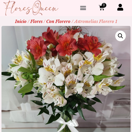
0
Inicio
/
Flores
/
Con Florero
/ Astromelias Florero 1