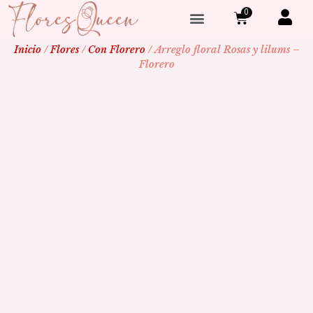
0
Ramos de novia
Inicio
/
Flores
/
Con Florero
/ Arreglo floral Rosas y lilums –
Florero