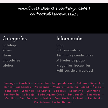
www.floresqueen.cl | Santiago, Chile |
contacto@floresqueen.cl
Categorías
Información
Catalogo
Blog
Rosas
Sobre nosotros
Flores
Términos y condiciones
Chocolates
Métodos de pago
Globos
Preguntas frecuentes
Políticas de privacidad
Santiago
–
Conchalí
–
Huechuraba
–
Independencia
–
Quilicura
–
Recoleta
–
Renca
–
Las Condes
–
Providencia
–
Vitacura
–
La Reina
–
Macul
–
Ñuñoa
–
Peñalolén
–
La florida
–
La Granja
–
El Bosque
–
La cisterna
–
La Pintana
–
San Ramón
–
Lo Espejo
–
Pedro Aguirre Cerda
–
San Joaquín
–
San Miguel
–
Cerrillos
–
Estación central
–
Maipú
–
Cerro Navia
–
Lo Prado
–
Pudahuel
–
Quinta Normal –
San Bernardo