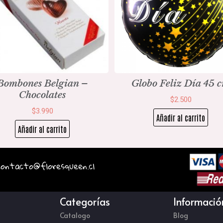
Bombones Belgian –
Globo Feliz Día 45 
Chocolates
$
2.500
$
3.990
Añadir al carrito
Añadir al carrito
 contacto@floresqueen.cl
Categorías
Informació
Catalogo
Blog