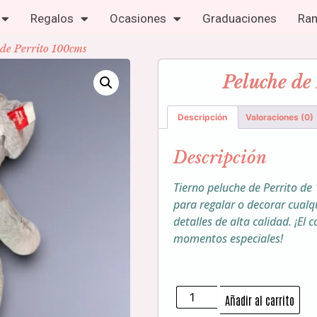
Regalos
Ocasiones
Graduaciones
Ram
 de Perrito 100cms
Peluche de
Descripción
Valoraciones (0)
Descripción
Tierno peluche de Perrito de
para regalar o decorar cualq
detalles de alta calidad. ¡E
momentos especiales!
Añadir al carrito