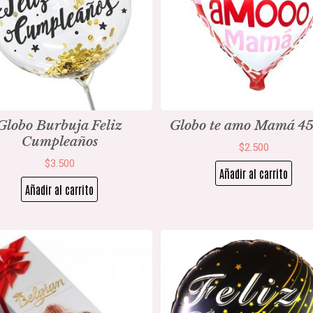
Globo Burbuja Feliz
Globo te amo Mamá 
Cumpleaños
$
2.500
$
3.500
Añadir al carrito
Añadir al carrito