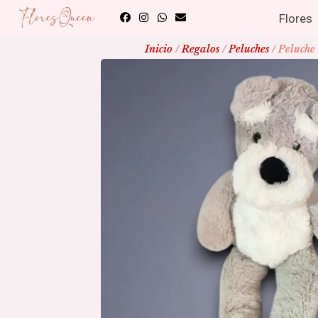
Flores
Inicio
/
Regalos
/
Peluches
/ Peluche