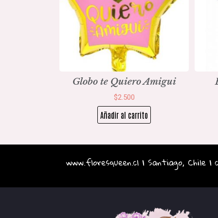
Globo te Quiero Amigui
$
2.500
Añadir al carrito
www.floresqueen.cl | Santiago, Chile |