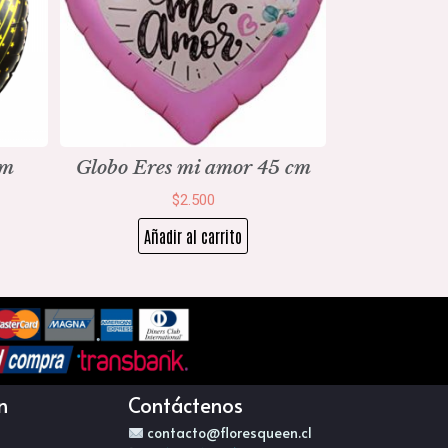
cm
Globo Eres mi amor 45 cm
$
2.500
Añadir al carrito
n
Contáctenos
contacto@floresqueen.cl